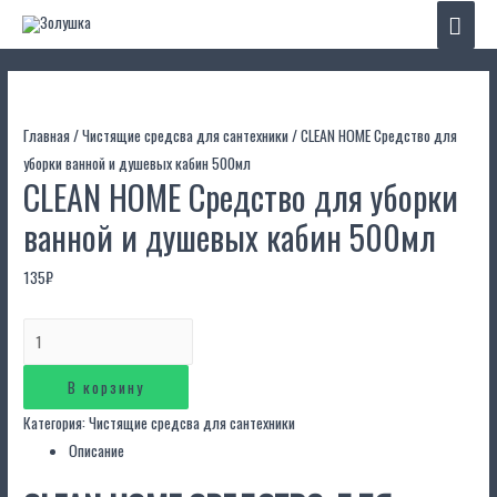
Глав
мен
Главная
/
Чистящие средсва для сантехники
/ CLEAN HOME Средство для
уборки ванной и душевых кабин 500мл
CLEAN HOME Средство для уборки
ванной и душевых кабин 500мл
135
₽
Количество
CLEAN
HOME
В корзину
Средство
Категория:
Чистящие средсва для сантехники
для
Описание
уборки
ванной