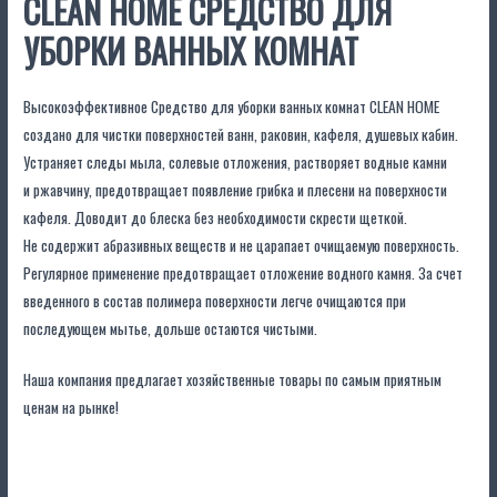
CLEAN HOME СРЕДСТВО ДЛЯ
и
УБОРКИ ВАННЫХ КОМНАТ
душевых
кабин
Высокоэффективное Средство для уборки ванных комнат CLEAN HOME
500мл
создано для чистки поверхностей ванн, раковин, кафеля, душевых кабин.
Устраняет следы мыла, солевые отложения, растворяет водные камни
и ржавчину, предотвращает появление грибка и плесени на поверхности
кафеля. Доводит до блеска без необходимости скрести щеткой.
Не содержит абразивных веществ и не царапает очищаемую поверхность.
Регулярное применение предотвращает отложение водного камня. За счет
введенного в состав полимера поверхности легче очищаются при
последующем мытье, дольше остаются чистыми.
Наша компания предлагает хозяйственные товары по самым приятным
ценам на рынке!