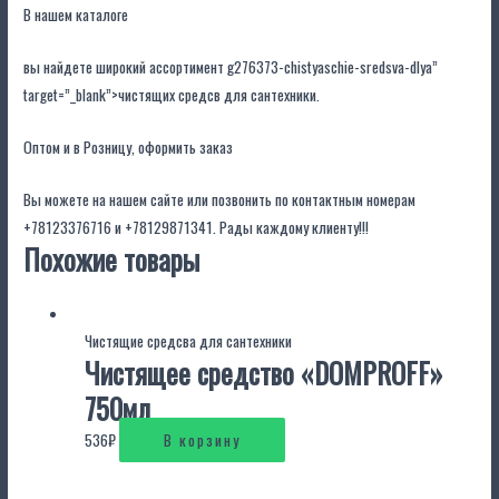
В нашем каталоге
вы найдете широкий ассортимент g276373-chistyaschie-sredsva-dlya”
target=”_blank”>чистящих средсв для сантехники.
Оптом и в Розницу, оформить заказ
Вы можете на нашем сайте или позвонить по контактным номерам
+78123376716
и
+78129871341
. Рады каждому клиенту!!!
Похожие товары
Чистящие средсва для сантехники
Чистящее средство «DOMPROFF»
750мл
536
₽
В корзину