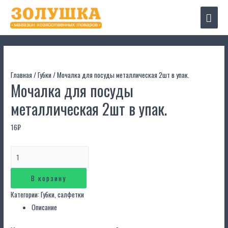
Глав
мен
Главная
/
Губки
/ Мочалка для посуды металлическая 2шт в упак.
Мочалка для посуды
металлическая 2шт в упак.
16
₽
Количество
Мочалка
для
В корзину
посуды
Категории:
Губки
,
салфетки
металлическая
Описание
2шт