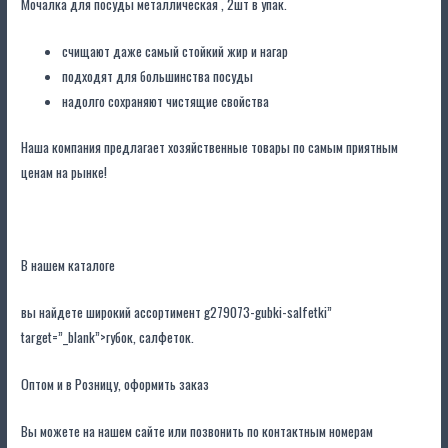
в
Мочалка для посуды металлическая , 2шт в упак.
упак.
счищают даже самый стойкий жир и нагар
подходят для большинства посуды
надолго сохраняют чистящие свойства
Наша компания предлагает хозяйственные товары по самым приятным
ценам на рынке!
В нашем каталоге
вы найдете широкий ассортимент g279073-gubki-salfetki”
target=”_blank”>губок, салфеток.
Оптом и в Розницу, оформить заказ
Вы можете на нашем сайте или позвонить по контактным номерам