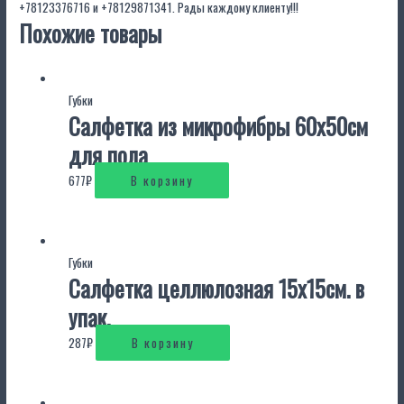
+78123376716
и
+78129871341
. Рады каждому клиенту!!!
Похожие товары
Губки
Салфетка из микрофибры 60х50см
для пола
677
₽
В корзину
Губки
Салфетка целлюлозная 15х15см. в
упак.
287
₽
В корзину