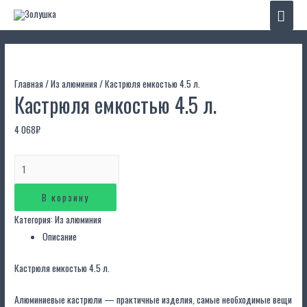
Глав
мен
Главная
/
Из алюминия
/ Кастрюля емкостью 4.5 л.
Кастрюля емкостью 4.5 л.
4 068
₽
Количество
Кастрюля
емкостью
В корзину
4.5
Категория:
Из алюминия
л.
Описание
Кастрюля емкостью 4.5 л.
Алюминиевые кастрюли — практичные изделия, самые необходимые вещи