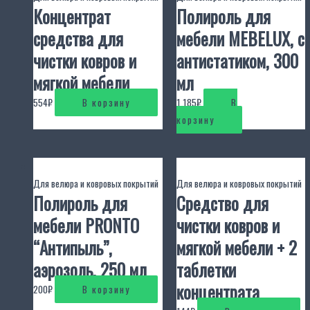
Концентрат
Полироль для
средства для
мебели MEBELUX, с
чистки ковров и
антистатиком, 300
мягкой мебели
мл
554
₽
В корзину
1 185
₽
В
корзину
Для велюра и ковровых покрытий
Для велюра и ковровых покрытий
Полироль для
Средство для
мебели PRONTO
чистки ковров и
“Антипыль”,
мягкой мебели + 2
аэрозоль, 250 мл
таблетки
концентрата
200
₽
В корзину